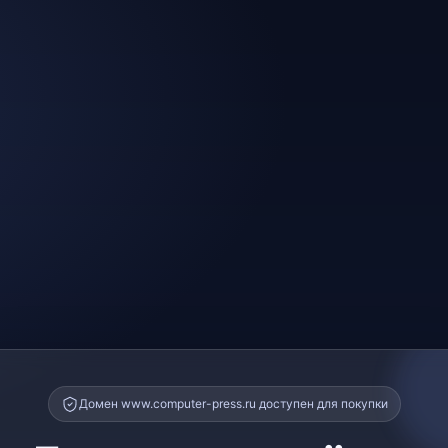
Домен www.computer-press.ru доступен для покупки