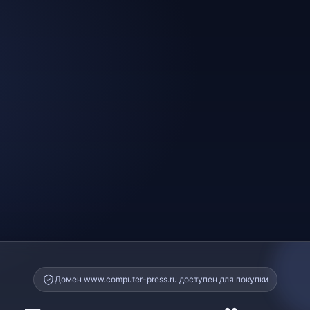
Домен www.computer-press.ru доступен для покупки